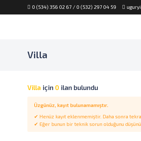
0 (534) 356 02 67 / 0 (532) 297 04 59
ugury
Villa
Villa
için
0
ilan bulundu
Üzgünüz, kayıt bulunamamıştır.
✔ Henüz kayıt eklenmemiştir. Daha sonra tekrar
✔ Eğer bunun bir teknik sorun olduğunu düşünüyo