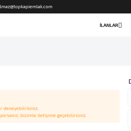
ilmaz@topkapiemlak.com
İLANLAR
 deneyebilrisiniz.
rsanız, bizimle iletişime geçebilirsiniz.