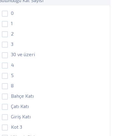
Bulunduğu Kat Sayısı
0
1
2
3
30 ve üzeri
4
5
8
Bahçe Katı
Çatı Katı
Giriş Katı
Kot 3