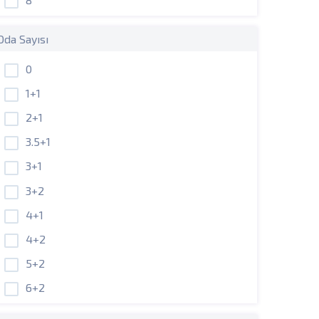
Oda Sayısı
0
1+1
2+1
3.5+1
3+1
3+2
4+1
4+2
5+2
6+2