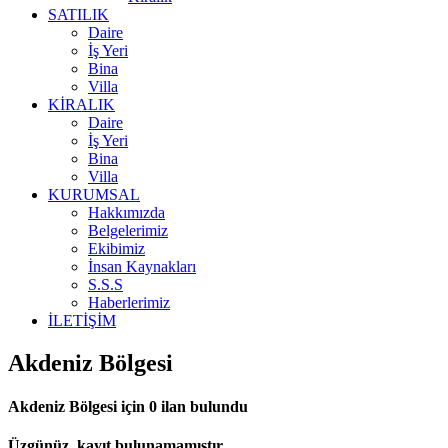
SATILIK
Daire
İş Yeri
Bina
Villa
KİRALIK
Daire
İş Yeri
Bina
Villa
KURUMSAL
Hakkımızda
Belgelerimiz
Ekibimiz
İnsan Kaynakları
S.S.S
Haberlerimiz
İLETİŞİM
Akdeniz Bölgesi
Akdeniz Bölgesi
için
0
ilan bulundu
Üzgünüz, kayıt bulunamamıştır.