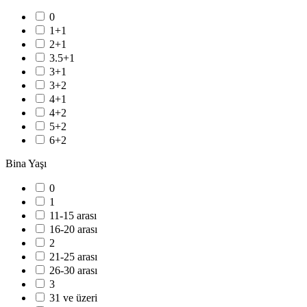
0
1+1
2+1
3.5+1
3+1
3+2
4+1
4+2
5+2
6+2
Bina Yaşı
0
1
11-15 arası
16-20 arası
2
21-25 arası
26-30 arası
3
31 ve üzeri