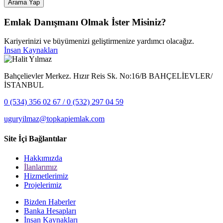
Arama Yap
Emlak Danışmanı Olmak İster Misiniz?
Kariyerinizi ve büyümenizi geliştirmenize yardımcı olacağız.
İnsan Kaynakları
Bahçelievler Merkez. Hızır Reis Sk. No:16/B BAHÇELİEVLER/
İSTANBUL
0 (534) 356 02 67 / 0 (532) 297 04 59
uguryilmaz@topkapiemlak.com
Site İçi Bağlantılar
Hakkımızda
İlanlarımız
Hizmetlerimiz
Projelerimiz
Bizden Haberler
Banka Hesapları
İnsan Kaynakları