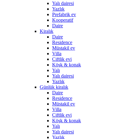
Yalı dairesi
Yazlık
Prefabrik ev
Kooperatif
Daire
Kiralık
Daire
Residence
Müstakil ev
Villa
Çiftlik evi
Köşk & konak
Yalı
Yalı dairesi
Yazlık
Günlük kiralık
Daire
Residence
Müstakil ev
Villa
Çiftlik evi
Köşk & konak
Yalı
Yalı dairesi
Yazlık