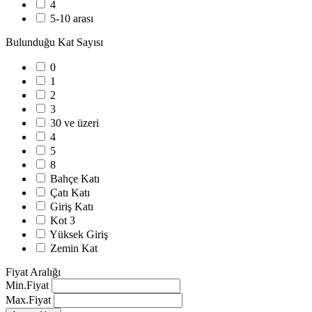
4
5-10 arası
Bulunduğu Kat Sayısı
0
1
2
3
30 ve üzeri
4
5
8
Bahçe Katı
Çatı Katı
Giriş Katı
Kot 3
Yüksek Giriş
Zemin Kat
Fiyat Aralığı
Min.Fiyat
Max.Fiyat