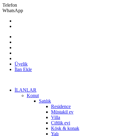
Telefon
WhatsApp
0 (534) 356 02 67 / 0 (532) 297 04 59
uguryilmaz@topkapiemlak.com
Üyelik
İlan Ekle
İLANLAR
Konut
Satılık
Residence
Müstakil ev
Villa
Çiftlik evi
Köşk & konak
Yalı